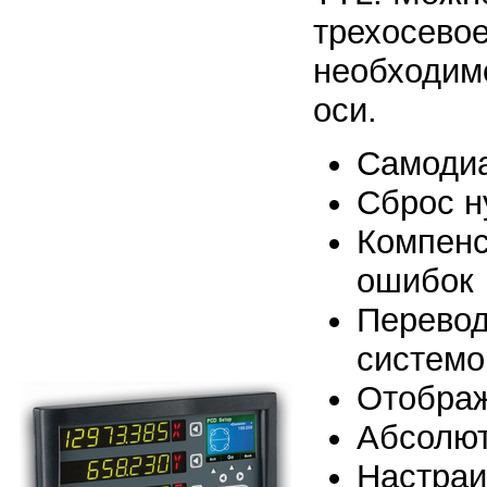
трехосево
необходим
оси.
Самодиа
Сброс н
Компенс
ошибок
Перевод
системо
Отображ
Абсолют
Настраи