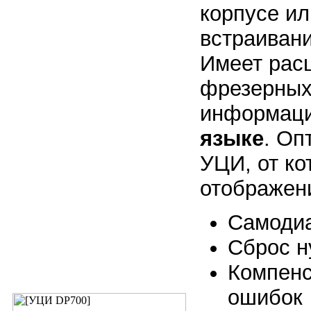
корпусе ил
встраивани
Имеет рас
фрезерных
информаци
языке
. Оп
УЦИ, от ко
отображени
Самодиа
Сброс н
Компенс
ошибок