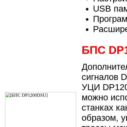
USB па
Програ
Расшире
БПС DP
Дополните
сигналов 
УЦИ DP120
можно исп
станках ка
образом, 