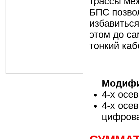
трассы ме
БПС позвол
избавиться
этом до са
тонкий каб
Модифи
4-х осе
4-х осев
цифрова