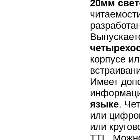
20мм све
читаемост
разработан
Выпускаетс
четырехо
корпусе ил
встраивани
Имеет доп
информаци
языке
. Че
или цифро
или кругов
TTL. Можн