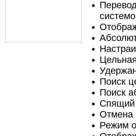
Перевод
системо
Отображ
Абсолют
Настраи
Цельная
Удержа
Поиск ц
Поиск а
Спящий
Отмена 
Режим о