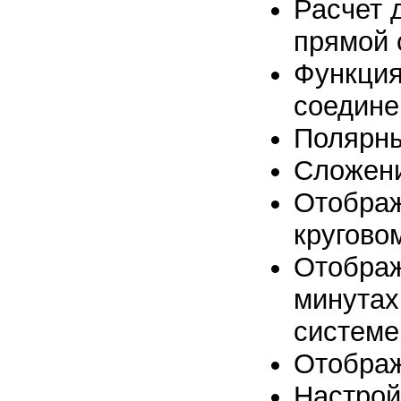
Расчет 
прямой 
Функция
соедине
Полярны
Сложени
Отображ
кругово
Отображ
минутах
системе
Отображ
Настрой