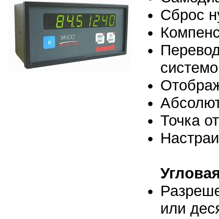
Сброс н
Компенс
Перевод
системо
Отображ
Абсолют
Точка о
Настраи
Углова
Разреше
или дес