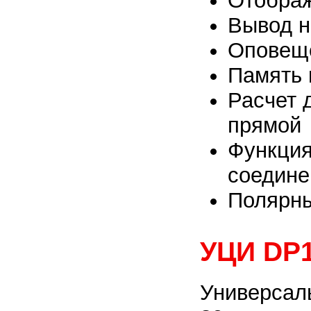
Отображ
Вывод н
Оповеще
Память 
Расчет 
прямой
Функция
соедине
Полярны
УЦИ DP
Универсал