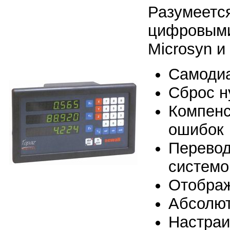
Разумеется
цифровыми 
Microsyn и
Самодиа
Сброс н
Компенс
ошибок
Перевод
системо
Отображ
Абсолют
Настраи