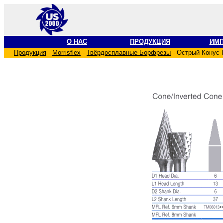
О НАС
ПРОДУКЦИЯ
ИМ
Продукция
-
Morrisflex
-
Твёрдосплавные Борфрезы
- Острый Конус 