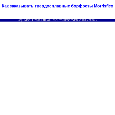
Как заказывать твердосплавные борфрезы Morrisflex
(C) UNISELL 2000 LTD. ALL RIGHTS RESERVED. (1994 - 2026г)